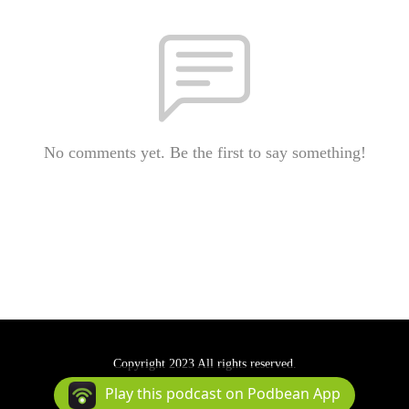
No comments yet. Be the first to say something!
Copyright 2023 All rights reserved.
Podcast Powered By
Podbean
Play this podcast on Podbean App