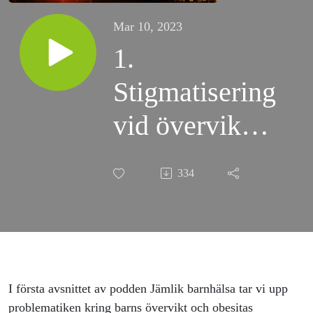
Mar 10, 2023
1.
Stigmatisering
vid övervikt
och obesitas
334
I första avsnittet av podden Jämlik barnhälsa tar vi upp
problematiken kring barns övervikt och obesitas